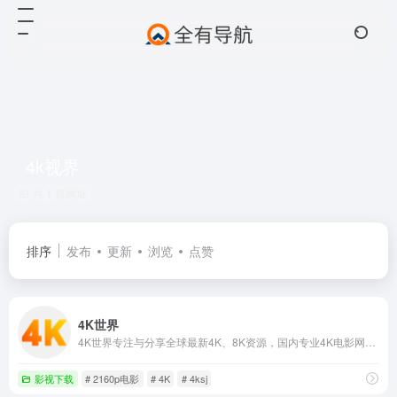
4k视界
共 1 篇网址
排序
发布
更新
浏览
点赞
4K世界
4K世界专注与分享全球最新4K、8K资源，国内专业4K电影网站，提供最新8K电影、UHD蓝光原盘、4K视频、8K视频、4K壁纸、VR4k、4K电影下载，4kSJ也是4k高清爱好者交流论坛!
影视下载
# 2160p电影
# 4K
# 4ksj