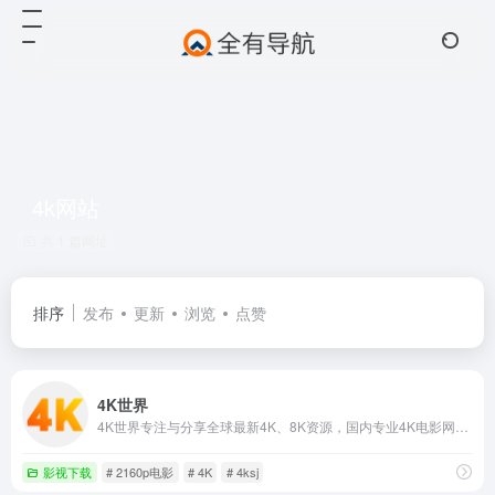
4k网站
共 1 篇网址
排序
发布
更新
浏览
点赞
4K世界
4K世界专注与分享全球最新4K、8K资源，国内专业4K电影网站，提供最新8K电影、UHD蓝光原盘、4K视频、8K视频、4K壁纸、VR4k、4K电影下载，4kSJ也是4k高清爱好者交流论坛!
影视下载
# 2160p电影
# 4K
# 4ksj