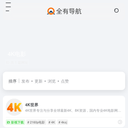
4K电影
共 1 篇网址
排序
发布
更新
浏览
点赞
4K世界
4K世界专注与分享全球最新4K、8K资源，国内专业4K电影网站，提供最新8K电影、UHD蓝光原盘、4K视频、8K视频、4K壁纸、VR4k、4K电影下载，4kSJ也是4k高清爱好者交流论坛!
影视下载
# 2160p电影
# 4K
# 4ksj