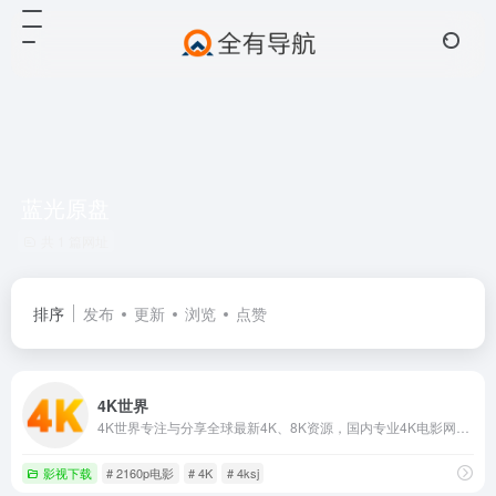
蓝光原盘
共 1 篇网址
排序
发布
更新
浏览
点赞
4K世界
4K世界专注与分享全球最新4K、8K资源，国内专业4K电影网站，提供最新8K电影、UHD蓝光原盘、4K视频、8K视频、4K壁纸、VR4k、4K电影下载，4kSJ也是4k高清爱好者交流论坛!
影视下载
# 2160p电影
# 4K
# 4ksj