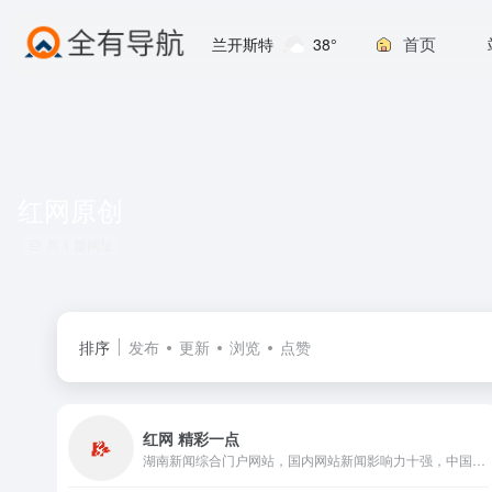
首页
兰开斯特
38°
红网原创
共 1 篇网址
排序
发布
更新
浏览
点赞
红网 精彩一点
湖南新闻综合门户网站，国内网站新闻影响力十强，中国地方新闻网站第一品牌，湖南省党网。2001年成立。提供新闻信息、生活资讯、视频直播、论坛博客、手机报、客户端、微博、电子商务、活动策划、舆情、广告等服务。设省直部门网群和13个市州、123个县市区分站。荣获过 中国最具影响力新闻网站 、中国十大创新传媒 、最具品牌价值网站 等荣誉，有百姓呼声、红辣椒评论等名牌栏目。