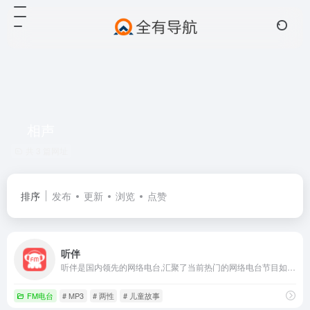
相声
共 3 篇网址
排序
发布
更新
浏览
点赞
听伴
听伴是国内领先的网络电台,汇聚了当前热门的网络电台节目如;音乐,相声,评书,脱口秀,鬼故事,广播剧等高质量音频节目。移动互联网的个性化手机电台,热门音频节目在线收听首选！
FM电台
# MP3
# 两性
# 儿童故事