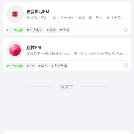
爱音斯坦FM
爱音斯坦FM——听，不一样的！集合小说、财经、创业干货、音乐、相声、情感、育儿、知识、搞笑等精品音频，让您的收听选择更丰富，随时随地感受声音不一样的魅力
FM电台
# 个人电台
# 儿童
# 情感
荔枝FM
荔枝是专业的音频分享平台,汇集了听音乐,英语,睡前故事,儿童故事,有声小说,相声段子,历史人文,有声书等数亿条音频,超过2亿用户选择的网络FM,随时随地，想听就听，你喜爱的音频尽在荔枝。
FM电台
# FM
# MP3
# 儿童故事
没有了