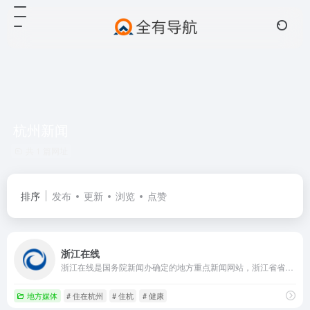
杭州新闻
共 1 篇网址
排序
发布
更新
浏览
点赞
浙江在线
浙江在线是国务院新闻办确定的地方重点新闻网站，浙江省省级重点新闻网站和综合性门户网站。网站以“权威媒体、大众网站”为基本定位，内容影响力和经营实力已跃居全国地方网媒前列。2011年9月29日，浙江在线新闻网站纳入“浙报传媒”整体上市，成为国务院新闻办首批十家转企改制新闻网站中第一家成功登陆a股的网络媒体。
地方媒体
# 住在杭州
# 住杭
# 健康