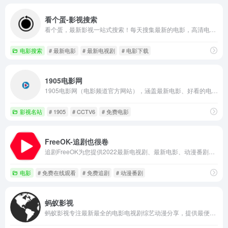
看个蛋-影视搜索
看个蛋，最新影视一站式搜索！每天搜集最新的电影，高清电影，720p高清电影，1080p高清电影。
电影搜索
# 最新电影
# 最新电视剧
# 电影下载
1905电影网
1905电影网（电影频道官方网站），涵盖最新电影、好看的电影、经典电影、电影推荐、免费电影、高清电影在线观看及海量最新电影图文视频资讯，看电影就上电影网1905.com。
影视名站
# 1905
# CCTV6
# 免费电影
FreeOK-追剧也很卷
追剧FreeOK为您提供2022最新电视剧、最新电影、动漫番剧、学习课程，蓝光视频免费在线观看服务，无广告不卡，每天第一时间更新！
电影
# 免费在线观看
# 免费追剧
# 动漫番剧
蚂蚁影视
蚂蚁影视专注最新最全的电影电视剧综艺动漫分享，提供最便利的观影体验，你想要的影视资源这里都有！