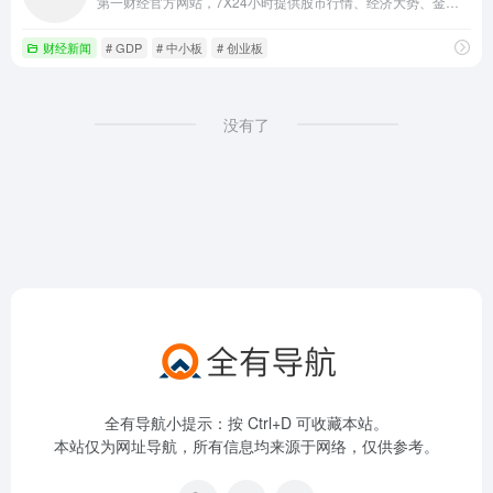
第一财经官方网站，7X24小时提供股市行情、经济大势、金融政策、行业动态、专家分析等财经资讯；全网独家直播谈股论金、今日股市、公司与行业、解码财商、头脑风暴等第一财经电视节目。
财经新闻
# GDP
# 中小板
# 创业板
没有了
全有导航小提示：按 Ctrl+D 可收藏本站。
本站仅为网址导航，所有信息均来源于网络，仅供参考。