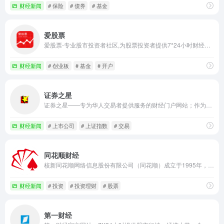
财经新闻
# 保险
# 债券
# 基金
爱股票
爱股票-专业股市投资者社区,为股票投资者提供7*24小时财经资讯、选股决策、模拟组合、行情交易、研究报告、智能投顾等服务,与高手互动,涵盖A股/基金/港股/美股/期货等领域。
财经新闻
# 创业板
# 基金
# 开户
证券之星
证券之星——专为华人交易者提供服务的财经门户网站；作为资深交易者门户，证券之星是全球华人交易者获取全方位海量金融资讯信息、交流投资经验的平台。
财经新闻
# 上市公司
# 上证指数
# 交易
同花顺财经
核新同花顺网络信息股份有限公司（同花顺）成立于1995年，是一家专业的互联网金融数据服务商，为您全方位提供财经资讯及全球金融市场行情，覆盖股票、基金、期货、外汇、债券、银行、黄金等多种面向个人和企业的服务。
财经新闻
# 投资
# 投资理财
# 股票
第一财经