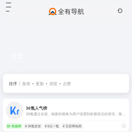
投资
共 9 篇网址
排序
发布
更新
浏览
点赞
36氪人气榜
36氪通过全面，独家的视角为用户深度剖析最前沿的资讯，致力于让一部分人先看到未来，内容涵盖快讯，科技，金融，投资，房产，汽车，互联网，股市，教育，生活，职场等，秉承着新商业媒体人的使命砥砺前行
热搜榜
# 36氪首发
# 8点一氪
# 互联网电商