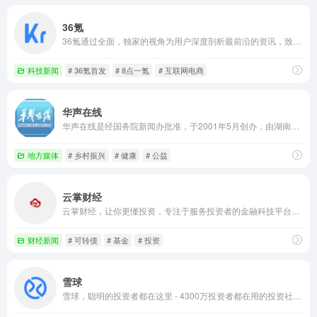
36氪
36氪通过全面，独家的视角为用户深度剖析最前沿的资讯，致力于让一部分人先看到未来，内容涵盖快讯，科技，金融，投资，房产，汽车，互联网，股市，教育，生活，职场等，秉承着新商业媒体人的使命砥砺前行
科技新闻
# 36氪首发
# 8点一氪
# 互联网电商
华声在线
华声在线是经国务院新闻办批准，于2001年5月创办，由湖南日报社主办的国家级地方重点新闻网站。华声在线以“湖南味道，中华声音”为宗旨，提供权威、及时、多样的新闻资讯，同时与华声论坛社区、移动互联网、网络电视等形成联动向全球网民提供优质新媒体新业务体验。
地方媒体
# 乡村振兴
# 健康
# 公益
云掌财经
云掌财经，让你更懂投资，专注于服务投资者的金融科技平台。汇聚行业名师、权威财经专家、投资高手、证券投资顾问，提供股票、理财、基金、可转债等多方面投资者教育、深入的投资咨询及后金融服务，帮助3亿国人实现价值投资，实现财富增值。
财经新闻
# 可转债
# 基金
# 投资
雪球
雪球，聪明的投资者都在这里 - 4300万投资者都在用的投资社区和财富管理平台，沪深、港股、美股全球市场实时行情，公募私募股票基金债券免费热点资讯，与投资高手实战交流。支持股票基金在线开户，炒股、投资理财低佣金，交易安全、方便、快捷。提供选基工具、基金估值工具、基金定投、基金排名、指数估值、投资组合供投资者使用参考。