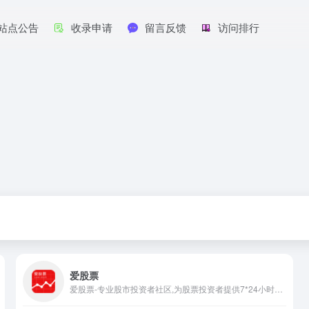
站点公告
收录申请
留言反馈
访问排行
爱股票
爱股票-专业股市投资者社区,为股票投资者提供7*24小时财经资讯、选股决策、模拟组合、行情交易、研究报告、智能投顾等服务,与高手互动,涵盖A股/基金/港股/美股/期货等领域。