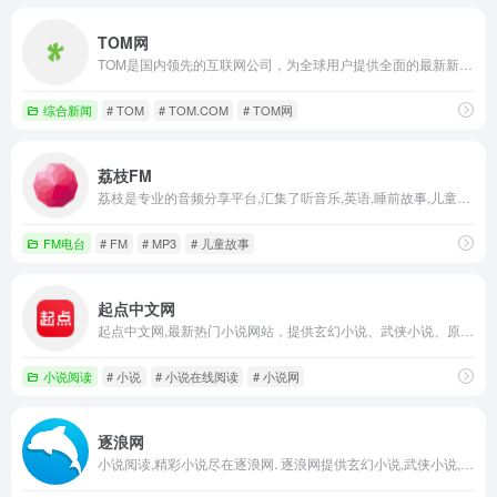
TOM网
TOM是国内领先的互联网公司，为全球用户提供全面的最新新闻资讯、邮箱及游戏定制等服务，内容涵盖新闻、娱乐时尚、体坛赛事、汽车科技、母婴生活、健康旅游、商业财经等近30个频道的资讯内容和最新热点。
综合新闻
# TOM
# TOM.COM
# TOM网
荔枝FM
荔枝是专业的音频分享平台,汇集了听音乐,英语,睡前故事,儿童故事,有声小说,相声段子,历史人文,有声书等数亿条音频,超过2亿用户选择的网络FM,随时随地，想听就听，你喜爱的音频尽在荔枝。
FM电台
# FM
# MP3
# 儿童故事
起点中文网
起点中文网,最新热门小说网站，提供玄幻小说、武侠小说、原创小说、网游小说、都市小说、言情小说、青春小说、科幻小说等首发小说,最新章节在线阅读。更多精彩尽在起点中文网小说网。
小说阅读
# 小说
# 小说在线阅读
# 小说网
逐浪网
小说阅读,精彩小说尽在逐浪网. 逐浪网提供玄幻小说,武侠小说,原创小说,网游小说,都市小说,言情小说,青春小说,历史小说,军事小说,网游小说,科幻小说,恐怖小说,首发小说,最新章节免费