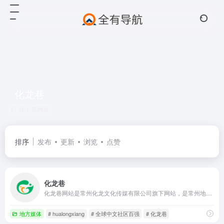
化龙巷
共 1 篇网址
排序
发布
更新
浏览
点赞
化龙巷
化龙巷网站是常州化龙文化传媒有限公司旗下网站，是常州地区最大最专业的社区门户。化龙巷网站包含龙城茶座、龙城美食、常州房产、装修、汽车、婚嫁等版块，是常州人民最喜爱的专业网站和生活信息库。
地方媒体
# hualongxiang
# 全球中文社区百强
# 化龙巷