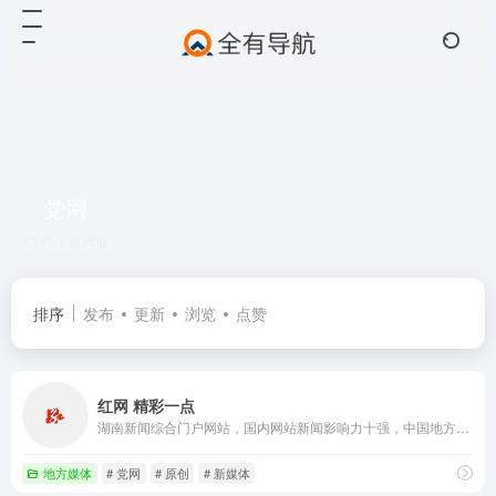
党网
共 1 篇网址
排序
发布
更新
浏览
点赞
红网 精彩一点
湖南新闻综合门户网站，国内网站新闻影响力十强，中国地方新闻网站第一品牌，湖南省党网。2001年成立。提供新闻信息、生活资讯、视频直播、论坛博客、手机报、客户端、微博、电子商务、活动策划、舆情、广告等服务。设省直部门网群和13个市州、123个县市区分站。荣获过 中国最具影响力新闻网站 、中国十大创新传媒 、最具品牌价值网站 等荣誉，有百姓呼声、红辣椒评论等名牌栏目。
地方媒体
# 党网
# 原创
# 新媒体