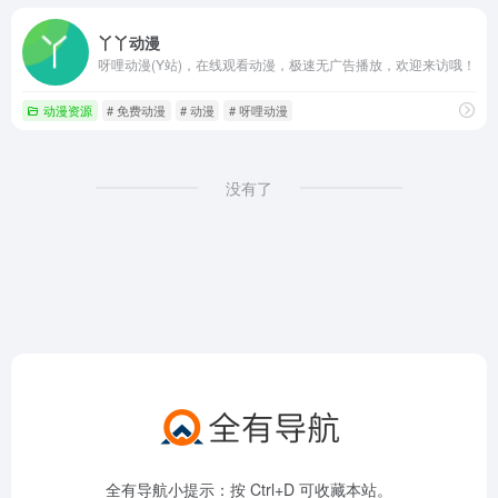
丫丫动漫
呀哩动漫(Y站)，在线观看动漫，极速无广告播放，欢迎来访哦！
动漫资源
# 免费动漫
# 动漫
# 呀哩动漫
没有了
全有导航小提示：按 Ctrl+D 可收藏本站。