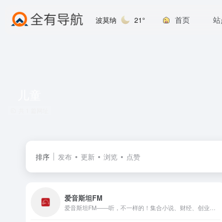
首页
站
波莫纳
21°
儿童
共 1 篇网址
排序
发布
更新
浏览
点赞
爱音斯坦FM
爱音斯坦FM——听，不一样的！集合小说、财经、创业干货、音乐、相声、情感、育儿、知识、搞笑等精品音频，让您的收听选择更丰富，随时随地感受声音不一样的魅力