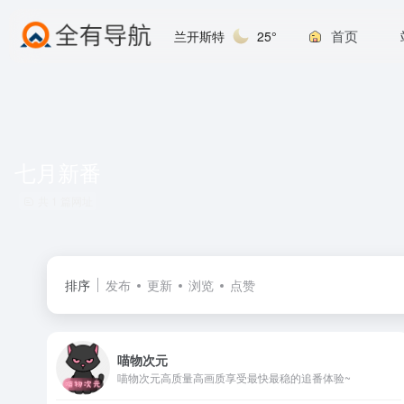
首页
兰开斯特
25°
七月新番
共 1 篇网址
排序
发布
更新
浏览
点赞
喵物次元
喵物次元高质量高画质享受最快最稳的追番体验~