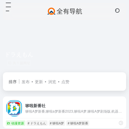
ドラえもん
共 1 篇网址
排序
发布
更新
浏览
点赞
哆啦新番社
哆啦A梦新番,哆啦a梦新番2023,哆啦A梦,哆啦A梦剧场版,机器猫,梦蓝字幕组,银光字幕组,哆啦新番社,ドラえもん
动漫资源
# ドラえもん
# 哆啦A梦
# 哆啦A梦新番